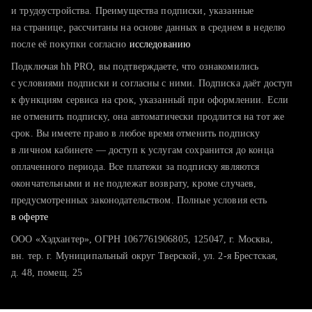
тратите много времени на поиск и вручную поднимаете
и трудоустройства. Преимущества подписки, указанные
резюме
на странице, рассчитаны на основе данных в среднем в неделю
после её покупки согласно
хотите сравнить себя с конкурентами и оценить шансы
исследованию
Подключая hh PRO, вы подтверждаете, что ознакомились
с условиями подписки и согласны с ними. Подписка даёт доступ
к функциям сервиса на срок, указанный при оформлении. Если
не отменить подписку, она автоматически продлится на тот же
срок. Вы имеете право в любое время отменить подписку
в личном кабинете — доступ к услугам сохранится до конца
оплаченного периода. Все платежи за подписку являются
окончательными и не подлежат возврату, кроме случаев,
предусмотренных законодательством. Полные условия есть
в оферте
ООО «Хэдхантер», ОГРН 1067761906805, 125047, г. Москва,
вн. тер. г. Муниципальный округ Тверской, ул. 2-я Брестская,
д. 48, помещ. 25