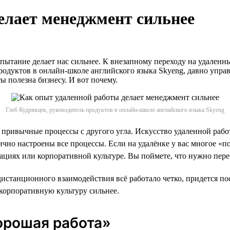
елает менеджмент сильнее
пытание делает нас сильнее. К внезапному переходу на удален
продуктов в онлайн-школе английского языка Skyeng, давно упра
ы полезна бизнесу. И вот почему.
Глеб Кудрявцев, руководитель продуктов в онлайн-школе английского языка Skyeng
а привычные процессы с другого угла. Искусство удаленной раб
чно настроены все процессы. Если на удалёнке у вас многое «п
ациях или корпоративной культуре. Вы поймете, что нужно пере
дистанционного взаимодействия всё работало четко, придется п
 корпоративную культуру сильнее.
орошая работа»