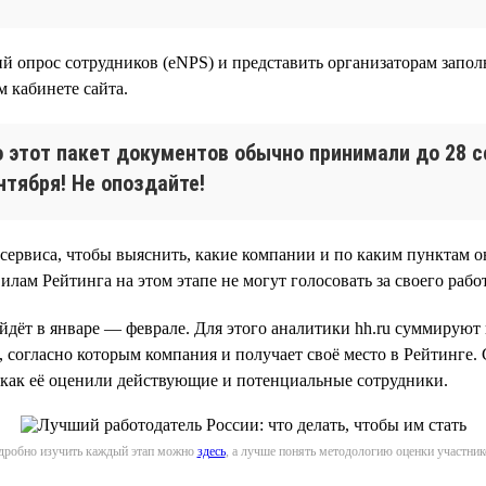
й опрос сотрудников (eNPS) и представить организаторам запол
 кабинете сайта.
 этот пакет документов обычно принимали до 28 с
нтября! Не опоздайте!
 сервиса, чтобы выяснить, какие компании и по каким пунктам 
лам Рейтинга на этом этапе не могут голосовать за своего рабо
дёт в январе — феврале. Для этого аналитики hh.ru суммируют и
, согласно которым компания и получает своё место в Рейтинге.
 как её оценили действующие и потенциальные сотрудники.
дробно изучить каждый этап можно
здесь
, а лучше понять методологию оценки участн