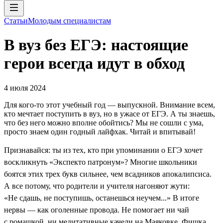
Статьи
Молодым специалистам
В вуз без ЕГЭ: настоящие
герои всегда идут в обход
4 июля 2024
Для кого-то этот учебный год — выпускной. Внимание всем,
кто мечтает поступить в вуз, но в ужасе от ЕГЭ. А ты знаешь,
что без него можно вполне обойтись? Мы не сошли с ума,
просто знаем один годный лайфхак. Читай и впитывай!
Признавайся: ты из тех, кто при упоминании о ЕГЭ хочет
воскликнуть «Экспекто патронум»? Многие школьники
боятся этих трех букв сильнее, чем всадников апокалипсиса.
А все потому, что родители и учителя нагоняют жути:
«Не сдашь, не поступишь, останешься неучем...» В итоге
нервы — как оголенные провода. Не помогает ни чай
с ромашкой, ни медитативные качели на Маяковке. Фишка