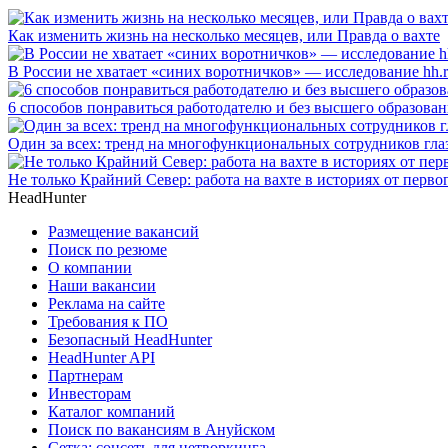
Как изменить жизнь на несколько месяцев, или Правда о вахте
В России не хватает «синих воротничков» — исследование hh.
6 способов понравиться работодателю и без высшего образова
Один за всех: тренд на многофункциональных сотрудников гла
Не только Крайний Север: работа на вахте в историях от перво
HeadHunter
Размещение вакансий
Поиск по резюме
О компании
Наши вакансии
Реклама на сайте
Требования к ПО
Безопасный HeadHunter
HeadHunter API
Партнерам
Инвесторам
Каталог компаний
Поиск по вакансиям в Ануйском
Сетка: соцсеть для нетворкинга