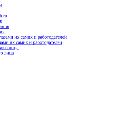
ru
ния
зами их самих и работодателей
го лица