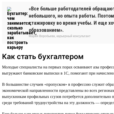
«Все больше работодателей обращают 
небольшого, но опыта работы. Поэтом
стажировку во время учебы. И еще х
образованием».
Мария Воробьева, карьерный консультант
Как стать бухгалтером
Молодые специалисты на первых порах осваивают азы професс
выгружают банковские выписки в 1С, помогают при начислении
В большинстве случаев «пропуском» в профессию служит обра
экономической направленности представлены во всех регионах с
выпускникам профильных ссузов потребуется дополнительно п
среди требований трудоустройства на эту должность — опреде
Еще больше карьерных перспектив перед бухгалтерами открыв