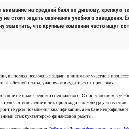
внимание на средний балл по диплому, крепкую те
у не стоит ждать окончания учебного заведения. Е
очу заметить, что крупные компании часто ищут с
ии, выполняя несложные задачи: принимают участие в процессе
 заработной платы, участвуют в аудиторских проверках.
зование не ниже среднего специального. С поступлением в уче
траны, а зачисление в них происходит по конкурсу аттестатов. 
ройти курсы повышения квалификации, а на базе непрофильног
ленный стаж бухгалтерско-финансовой работы.
ает высшее образование.
Рейтинг «Лучшие факультеты и вузы Мо