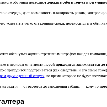
тоянного обучения позволяют
держать себя в тонусе и регулярн
 свою очередь, дает возможность планировать режим, контролиро
жно успевать в четко отведенные сроки, переносится и в обычну
жет обернуться административным штрафом как для компании, т
нако в периоды отчетности
порой приходится засиживаться до 
ех»: приходится подстраиваться (как следствие, и его семье тож
ерам двухнедельный отпуск
, во время которого не будут поступа
е же задачи — от расчетов до заполнения таблиц, — кому-то
про
галтера