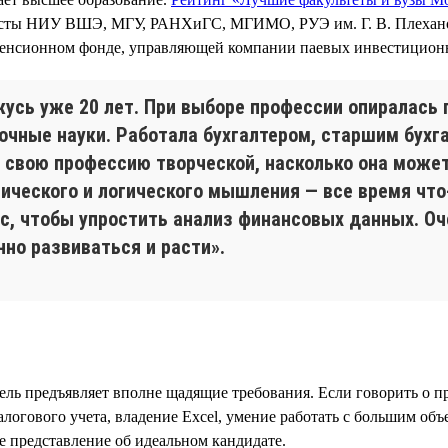
исты НИУ ВШЭ, МГУ, РАНХиГС, МГИМО, РУЭ им. Г. В. Плехано
 пенсионном фонде, управляющей компании паевых инвестицион
жусь уже 20 лет. При выборе профессии опиралась 
точные науки. Работала бухгалтером, старшим бухг
свою профессию творческой, насколько она может 
ического и логического мышления — все время чт
с, чтобы упростить анализ финансовых данных. Оче
нно развиваться и расти».
ель предъявляет вполне щадящие требования. Если говорить о п
алогового учета, владение Excel, умение работать с большим об
 представление об идеальном кандидате.