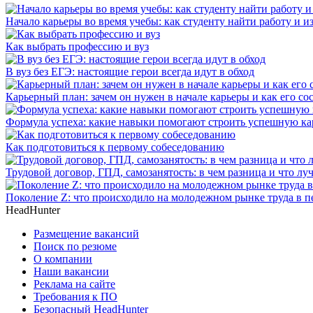
Начало карьеры во время учебы: как студенту найти работу и и
Как выбрать профессию и вуз
В вуз без ЕГЭ: настоящие герои всегда идут в обход
Карьерный план: зачем он нужен в начале карьеры и как его со
Формула успеха: какие навыки помогают строить успешную ка
Как подготовиться к первому собеседованию
Трудовой договор, ГПД, самозанятость: в чем разница и что л
Поколение Z: что происходило на молодежном рынке труда в п
HeadHunter
Размещение вакансий
Поиск по резюме
О компании
Наши вакансии
Реклама на сайте
Требования к ПО
Безопасный HeadHunter