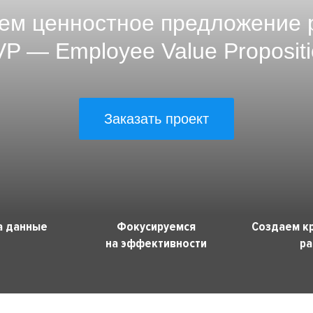
ем ценностное предложение 
VP — Employee Value Propositi
Заказать проект
а данные
Фокусируемся
Создаем к
на эффективности
ра