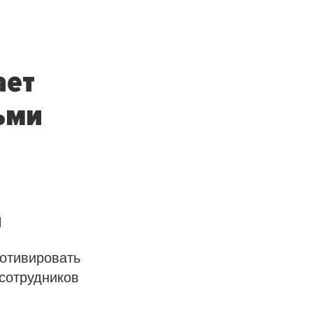
ает
ьми
и
мотивировать
сотрудников