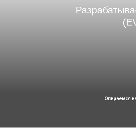
Разрабатыва
(E
Опираемся н