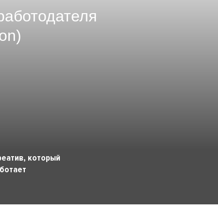
работодателя
on)
реатив, который
ботает