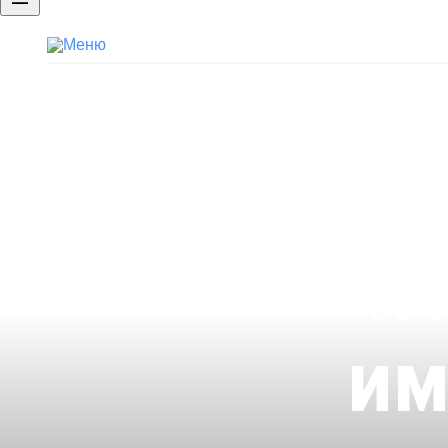
Бренд работодателя
Портфолио
Брендированная страница компан
п
им