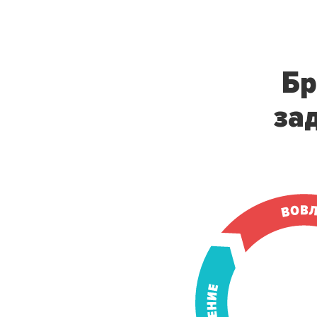
Бр
за