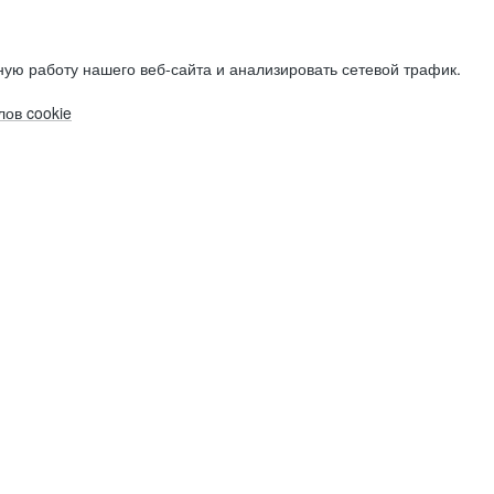
ую работу нашего веб-сайта и анализировать сетевой трафик.
ов cookie
Электронная почта (рабочая)
Электронная почта (рабочая)
Электронная почта (рабочая)
Фамилия
Фамилия
Фамилия
Имя
Имя
Имя
Компания
Компания
Компания