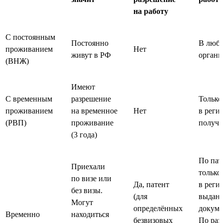
на работу
С постоянным
Постоянно
В люб
проживанием
Нет
живут в РФ
органи
(ВНЖ)
Имеют
С временным
разрешение
Только
проживанием
на временное
Нет
в регио
(РВП)
проживание
получ
(3 года)
По пат
Приехали
только
по визе или
Да, патент
в регио
без визы.
(для
выдан
Могут
определённых
докуме
Временно
находиться
безвизовых
По ра