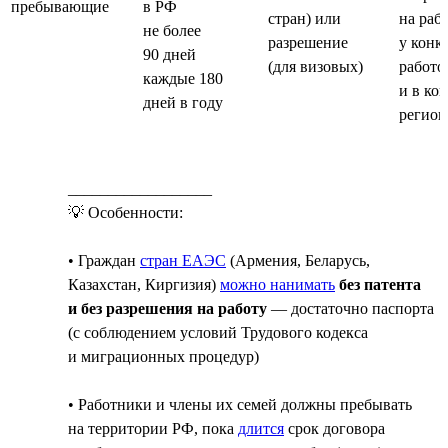
пребывающие
в РФ
стран) или
на раб
не более
разрешение
у конк
90 дней
(для визовых)
работо
каждые 180
и в ко
дней в году
регион
__________________
💡 Особенности:
• Граждан
стран ЕАЭС
(Армения, Беларусь,
Казахстан, Киргизия)
можно нанимать
без патента
и без разрешения на работу
— достаточно паспорта
(с соблюдением условий Трудового кодекса
и миграционных процедур)
• Работники и члены их семей должны пребывать
на территории РФ, пока
длится
срок договора