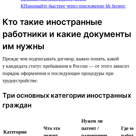
КНанимайте быстрее через приложение hh бизнес
Кто такие иностранные
работники и какие документы
им нужны
Прежде чем подписывать договор, важно понять, какой
у кандидата статус пребывания в России — от этого зависит
порядок оформления и последующие процедуры при
трудоустройстве.
Три основных категории иностранных
граждан
Нужен ли
Что это
патент /
Где м
Категория
значит
разрешение
работа