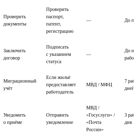
Проверить
Проверить
паспорт,
—
До п
документы
патент,
регистрацию
Подписать
Заключить
До на
с указанием
—
договор
рабо
статуса
Если жильё
Миграционный
7 раб
предоставляет
МВД / МФЦ
учёт
дней
работодатель
МВД /
Уведомить
Отправить
«Госуслуги» /
3 раб
о приёме
уведомление
«Почта
дня
России»