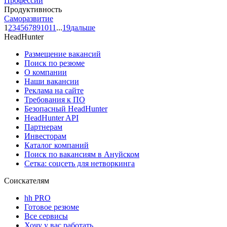
Профессии
Продуктивность
Саморазвитие
1
2
3
4
5
6
7
8
9
10
11
...
19
дальше
HeadHunter
Размещение вакансий
Поиск по резюме
О компании
Наши вакансии
Реклама на сайте
Требования к ПО
Безопасный HeadHunter
HeadHunter API
Партнерам
Инвесторам
Каталог компаний
Поиск по вакансиям в Ануйском
Сетка: соцсеть для нетворкинга
Соискателям
hh PRO
Готовое резюме
Все сервисы
Хочу у вас работать