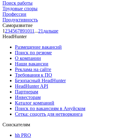
Поиск работы
Трудовые споры
Профессии
Продуктивность
Саморазвитие
1
2
3
4
5
6
7
8
9
10
11
...
21
дальше
HeadHunter
Размещение вакансий
Поиск по резюме
О компании
Наши вакансии
Реклама на сайте
Требования к ПО
Безопасный HeadHunter
HeadHunter API
Партнерам
Инвесторам
Каталог компаний
Поиск по вакансиям в Ануйском
Сетка: соцсеть для нетворкинга
Соискателям
hh PRO