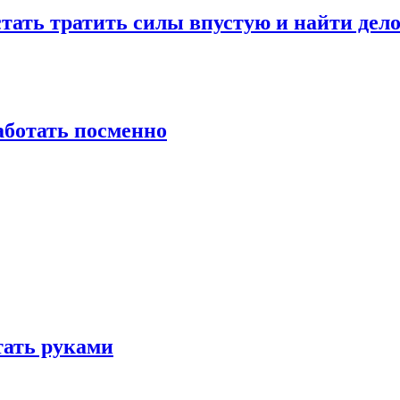
стать тратить силы впустую и найти дел
работать посменно
отать руками