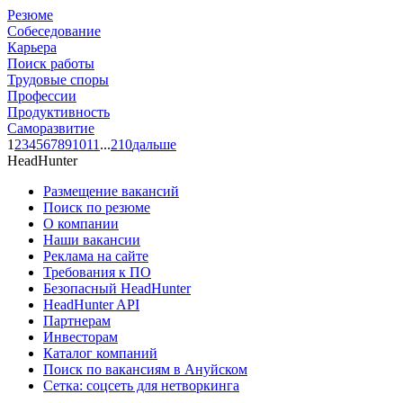
Резюме
Собеседование
Карьера
Поиск работы
Трудовые споры
Профессии
Продуктивность
Саморазвитие
1
2
3
4
5
6
7
8
9
10
11
...
210
дальше
HeadHunter
Размещение вакансий
Поиск по резюме
О компании
Наши вакансии
Реклама на сайте
Требования к ПО
Безопасный HeadHunter
HeadHunter API
Партнерам
Инвесторам
Каталог компаний
Поиск по вакансиям в Ануйском
Сетка: соцсеть для нетворкинга