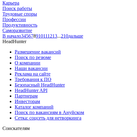
Карьера
Поиск работы
Трудовые споры
Профессии
Продуктивность
Саморазвитие
В начало
3
4
5
6
7
8
9
10
11
12
13
...
210
дальше
HeadHunter
Размещение вакансий
Поиск по резюме
О компании
Наши вакансии
Реклама на сайте
Требования к ПО
Безопасный HeadHunter
HeadHunter API
Партнерам
Инвесторам
Каталог компаний
Поиск по вакансиям в Ануйском
Сетка: соцсеть для нетворкинга
Соискателям