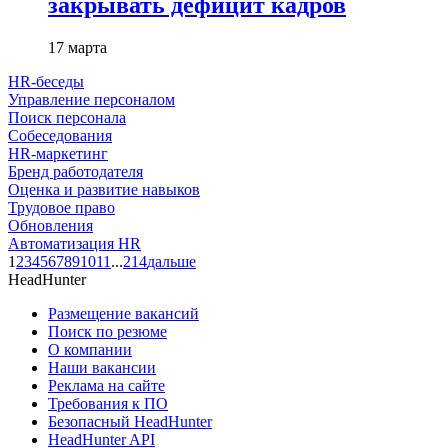
закрывать дефицит кадров
17 марта
HR-беседы
Управление персоналом
Поиск персонала
Собеседования
HR-маркетинг
Бренд работодателя
Оценка и развитие навыков
Трудовое право
Обновления
Автоматизация HR
1
2
3
4
5
6
7
8
9
10
11
...
214
дальше
HeadHunter
Размещение вакансий
Поиск по резюме
О компании
Наши вакансии
Реклама на сайте
Требования к ПО
Безопасный HeadHunter
HeadHunter API