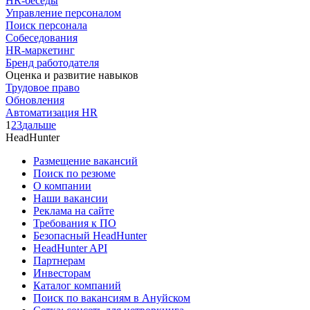
HR-беседы
Управление персоналом
Поиск персонала
Собеседования
HR-маркетинг
Бренд работодателя
Оценка и развитие навыков
Трудовое право
Обновления
Автоматизация HR
1
2
3
дальше
HeadHunter
Размещение вакансий
Поиск по резюме
О компании
Наши вакансии
Реклама на сайте
Требования к ПО
Безопасный HeadHunter
HeadHunter API
Партнерам
Инвесторам
Каталог компаний
Поиск по вакансиям в Ануйском