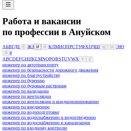
Работа и вакансии
по профессии в Ануйском
А
Б
В
Г
Д
Е
Ж
З
К
Л
М
Н
О
П
Р
С
Т
У
Ф
Х
Ц
Ч
Ш
Э
Ю
Ё
И
Й
Щ
Ы
#
Я
A
B
C
D
E
F
G
H
I
J
K
L
M
N
O
P
Q
R
S
T
U
V
W
X
Y
Z
инженер по автотранспорту
инженер по безопасности дорожного движения
инженер по благоустройству
инженер по бурению
инженер по буровым растворам
инженер по валидации
инженер по вентиляции
инженер по вентиляции и кондиционированию
инженер по внедрению
инженер по водоподготовке
инженер по водоснабжению и водоотведению
инженер по водоснабжению и канализации
инженер по входному контролю