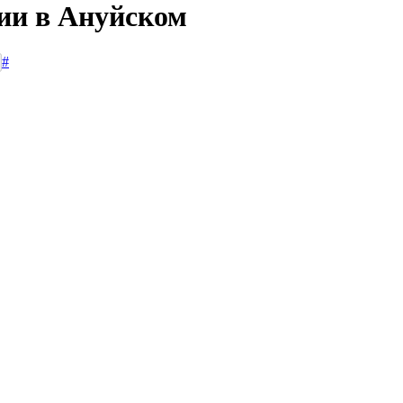
сии в Ануйском
#