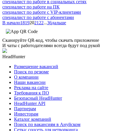
специалист по работе в социальных сетях
специалист по работе на ПК
специалист по работе с VIP-клиентами
специалист по работе с абонентами
В начало
18
19
20
21
22
...
36
дальше
Сканируйте QR-код, чтобы скачать приложение
И чаты с работодателями всегда будут под рукой
HeadHunter
Размещение вакансий
Поиск по резюме
О компании
Наши вакансии
Реклама на сайте
Требования к ПО
Безопасный HeadHunter
HeadHunter API
Партнерам
Инвесторам
Каталог компаний
Поиск по вакансиям в Ануйском
Сетка: соцсеть для нетворкинга