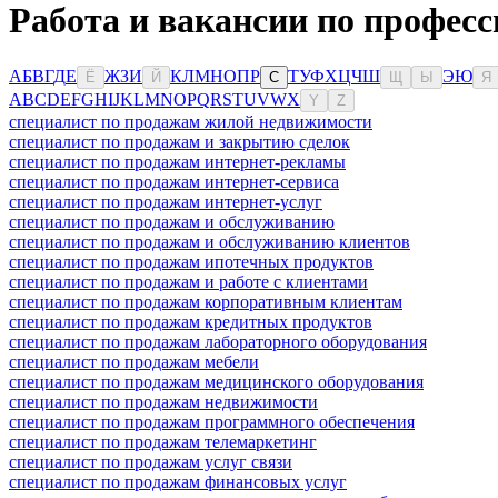
Работа и вакансии по профес
А
Б
В
Г
Д
Е
Ж
З
И
К
Л
М
Н
О
П
Р
Т
У
Ф
Х
Ц
Ч
Ш
Э
Ю
Ё
Й
С
Щ
Ы
Я
A
B
C
D
E
F
G
H
I
J
K
L
M
N
O
P
Q
R
S
T
U
V
W
X
Y
Z
специалист по продажам жилой недвижимости
специалист по продажам и закрытию сделок
специалист по продажам интернет-рекламы
специалист по продажам интернет-сервиса
специалист по продажам интернет-услуг
специалист по продажам и обслуживанию
специалист по продажам и обслуживанию клиентов
специалист по продажам ипотечных продуктов
специалист по продажам и работе с клиентами
специалист по продажам корпоративным клиентам
специалист по продажам кредитных продуктов
специалист по продажам лабораторного оборудования
специалист по продажам мебели
специалист по продажам медицинского оборудования
специалист по продажам недвижимости
специалист по продажам программного обеспечения
специалист по продажам телемаркетинг
специалист по продажам услуг связи
специалист по продажам финансовых услуг