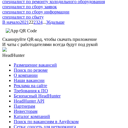
специалист по ремонту холодильного оборудования
специалист по сбору заявок
специалист по сбору информации
специалист по сбыту
В начало
20
21
22
23
24
...
36
дальше
Сканируйте QR-код, чтобы скачать приложение
И чаты с работодателями всегда будут под рукой
HeadHunter
Размещение вакансий
Поиск по резюме
О компании
Наши вакансии
Реклама на сайте
Требования к ПО
Безопасный HeadHunter
HeadHunter API
Партнерам
Инвесторам
Каталог компаний
Поиск по вакансиям в Ануйском
Сетка: соцсеть для нетворкинга