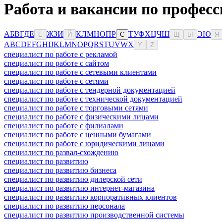
Работа и вакансии по профес
А
Б
В
Г
Д
Е
Ж
З
И
К
Л
М
Н
О
П
Р
Т
У
Ф
Х
Ц
Ч
Ш
Э
Ю
Ё
Й
С
Щ
Ы
Я
A
B
C
D
E
F
G
H
I
J
K
L
M
N
O
P
Q
R
S
T
U
V
W
X
Y
Z
специалист по работе с рекламой
специалист по работе с сайтом
специалист по работе с сетевыми клиентами
специалист по работе с сетями
специалист по работе с тендерной документацией
специалист по работе с технической документацией
специалист по работе с торговыми сетями
специалист по работе с физическими лицами
специалист по работе с филиалами
специалист по работе с ценными бумагами
специалист по работе с юридическими лицами
специалист по развал-схождению
специалист по развитию
специалист по развитию бизнеса
специалист по развитию дилерской сети
специалист по развитию интернет-магазина
специалист по развитию корпоративных клиентов
специалист по развитию персонала
специалист по развитию производственной системы