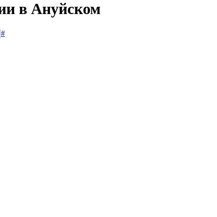
сии в Ануйском
#