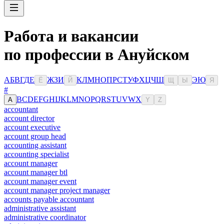
Работа и вакансии
по профессии в Ануйском
А
Б
В
Г
Д
Е
Ж
З
И
К
Л
М
Н
О
П
Р
С
Т
У
Ф
Х
Ц
Ч
Ш
Э
Ю
Ё
Й
Щ
Ы
Я
#
B
C
D
E
F
G
H
I
J
K
L
M
N
O
P
Q
R
S
T
U
V
W
X
A
Y
Z
accountant
account director
account executive
account group head
accounting assistant
accounting specialist
account manager
account manager btl
account manager event
account manager project manager
accounts payable accountant
administrative assistant
administrative coordinator