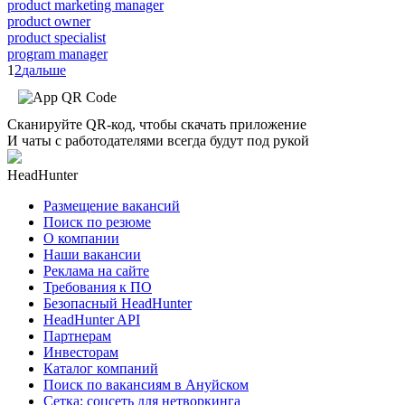
product marketing manager
product owner
product specialist
program manager
1
2
дальше
Сканируйте QR-код, чтобы скачать приложение
И чаты с работодателями всегда будут под рукой
HeadHunter
Размещение вакансий
Поиск по резюме
О компании
Наши вакансии
Реклама на сайте
Требования к ПО
Безопасный HeadHunter
HeadHunter API
Партнерам
Инвесторам
Каталог компаний
Поиск по вакансиям в Ануйском
Сетка: соцсеть для нетворкинга