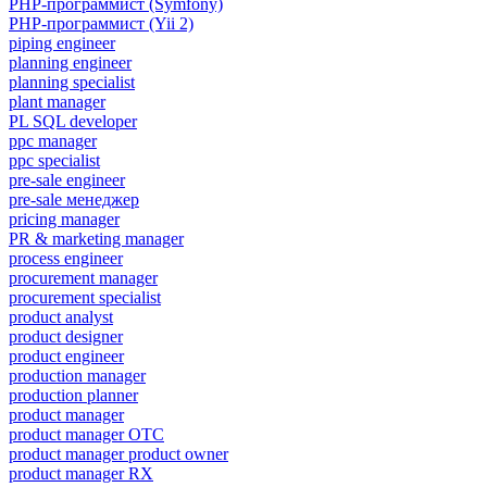
PHP-программист (Symfony)
PHP-программист (Yii 2)
piping engineer
planning engineer
planning specialist
plant manager
PL SQL developer
ppc manager
ppc specialist
pre-sale engineer
pre-sale менеджер
pricing manager
PR & marketing manager
process engineer
procurement manager
procurement specialist
product analyst
product designer
product engineer
production manager
production planner
product manager
product manager OTC
product manager product owner
product manager RX