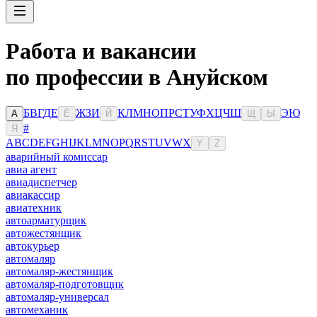
Работа и вакансии
по профессии в Ануйском
Б
В
Г
Д
Е
Ж
З
И
К
Л
М
Н
О
П
Р
С
Т
У
Ф
Х
Ц
Ч
Ш
Э
Ю
А
Ё
Й
Щ
Ы
#
Я
A
B
C
D
E
F
G
H
I
J
K
L
M
N
O
P
Q
R
S
T
U
V
W
X
Y
Z
аварийный комиссар
авиа агент
авиадиспетчер
авиакассир
авиатехник
автоарматурщик
автожестянщик
автокурьер
автомаляр
автомаляр-жестянщик
автомаляр-подготовщик
автомаляр-универсал
автомеханик