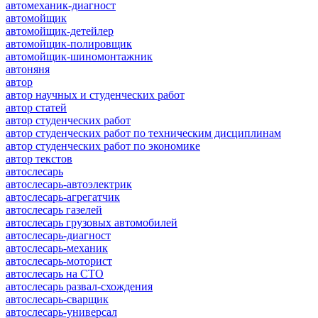
автомеханик-диагност
автомойщик
автомойщик-детейлер
автомойщик-полировщик
автомойщик-шиномонтажник
автоняня
автор
автор научных и студенческих работ
автор статей
автор студенческих работ
автор студенческих работ по техническим дисциплинам
автор студенческих работ по экономике
автор текстов
автослесарь
автослесарь-автоэлектрик
автослесарь-агрегатчик
автослесарь газелей
автослесарь грузовых автомобилей
автослесарь-диагност
автослесарь-механик
автослесарь-моторист
автослесарь на СТО
автослесарь развал-схождения
автослесарь-сварщик
автослесарь-универсал