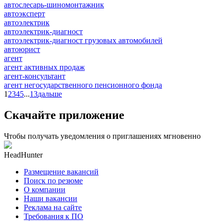
автослесарь-шиномонтажник
автоэксперт
автоэлектрик
автоэлектрик-диагност
автоэлектрик-диагност грузовых автомобилей
автоюрист
агент
агент активных продаж
агент-консультант
агент негосударственного пенсионного фонда
1
2
3
4
5
...
13
дальше
Скачайте приложение
Чтобы получать уведомления о приглашениях мгновенно
HeadHunter
Размещение вакансий
Поиск по резюме
О компании
Наши вакансии
Реклама на сайте
Требования к ПО