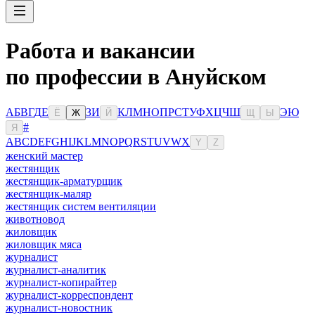
Работа и вакансии
по профессии в Ануйском
А
Б
В
Г
Д
Е
З
И
К
Л
М
Н
О
П
Р
С
Т
У
Ф
Х
Ц
Ч
Ш
Э
Ю
Ё
Ж
Й
Щ
Ы
#
Я
A
B
C
D
E
F
G
H
I
J
K
L
M
N
O
P
Q
R
S
T
U
V
W
X
Y
Z
женский мастер
жестянщик
жестянщик-арматурщик
жестянщик-маляр
жестянщик систем вентиляции
животновод
жиловщик
жиловщик мяса
журналист
журналист-аналитик
журналист-копирайтер
журналист-корреспондент
журналист-новостник