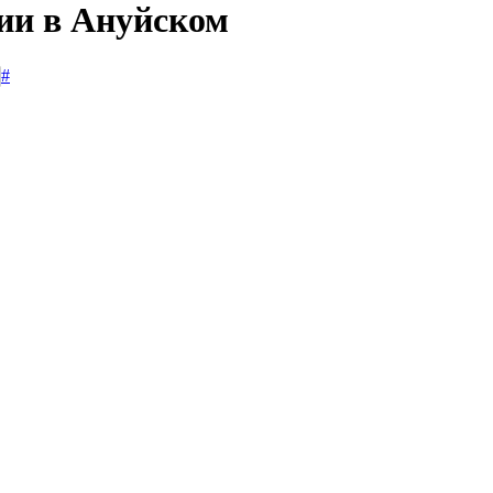
сии в Ануйском
#