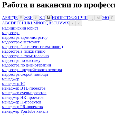
Работа и вакансии по профес
А
Б
В
Г
Д
Е
Ж
З
И
К
Л
Н
О
П
Р
С
Т
У
Ф
Х
Ц
Ч
Ш
Э
Ю
Ё
Й
М
Щ
Ы
Я
A
B
C
D
E
F
G
H
I
J
K
L
M
N
O
P
Q
R
S
T
U
V
W
X
Y
Z
медицинский юрист
медсестра
медсестра-администратор
медсестра-анестезист
медсестра (ассистент стоматолога)
медсестра в психиатрию
медсестра в стоматологию
медсестра по массажу
медсестра по физиотерапии
медсестра предрейсового осмотра
медсестра скорой помощи
менеджер
менеджер 1С
менеджер BTL-проектов
менеджер event-проектов
менеджер HR-проектов
менеджер IT-проектов
менеджер PR-проектов
менеджер YouTube-канала