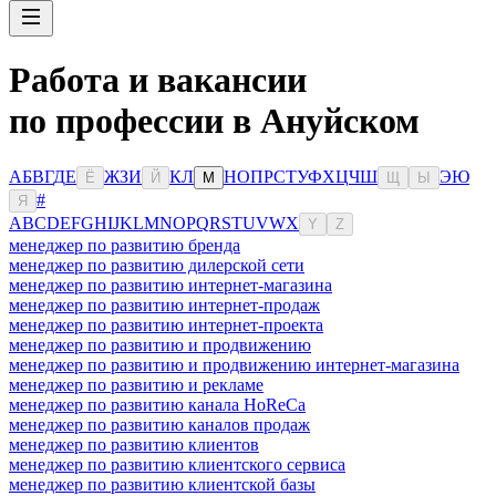
Работа и вакансии
по профессии в Ануйском
А
Б
В
Г
Д
Е
Ж
З
И
К
Л
Н
О
П
Р
С
Т
У
Ф
Х
Ц
Ч
Ш
Э
Ю
Ё
Й
М
Щ
Ы
#
Я
A
B
C
D
E
F
G
H
I
J
K
L
M
N
O
P
Q
R
S
T
U
V
W
X
Y
Z
менеджер по развитию бренда
менеджер по развитию дилерской сети
менеджер по развитию интернет-магазина
менеджер по развитию интернет-продаж
менеджер по развитию интернет-проекта
менеджер по развитию и продвижению
менеджер по развитию и продвижению интернет-магазина
менеджер по развитию и рекламе
менеджер по развитию канала HoReCa
менеджер по развитию каналов продаж
менеджер по развитию клиентов
менеджер по развитию клиентского сервиса
менеджер по развитию клиентской базы