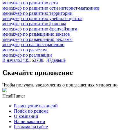
менеджер по развитию сети
менеджер по развитию сети интернет-магазинов
менеджер по развитию территории
менеджер по развитию учебного центра
менеджер по развитию филиала
менеджер по развитию франчайзинга
менеджер по размещению заказов
менеджер по размещению рекламы
менеджер по распространению
менеджер по расчетам
менеджер по реализации
В начало
34
35
36
37
38
...
47
дальше
Скачайте приложение
Чтобы получать уведомления о приглашениях мгновенно
HeadHunter
Размещение вакансий
Поиск по резюме
О компании
Наши вакансии
Реклама на сайте