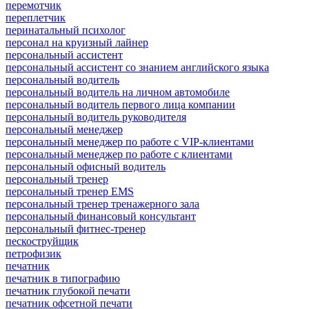
перемотчик
переплетчик
перинатальный психолог
персонал на круизный лайнер
персональный ассистент
персональный ассистент со знанием английского языка
персональный водитель
персональный водитель на личном автомобиле
персональный водитель первого лица компании
персональный водитель руководителя
персональный менеджер
персональный менеджер по работе с VIP-клиентами
персональный менеджер по работе с клиентами
персональный офисный водитель
персональный тренер
персональный тренер EMS
персональный тренер тренажерного зала
персональный финансовый консультант
персональный фитнес-тренер
пескоструйщик
петрофизик
печатник
печатник в типографию
печатник глубокой печати
печатник офсетной печати