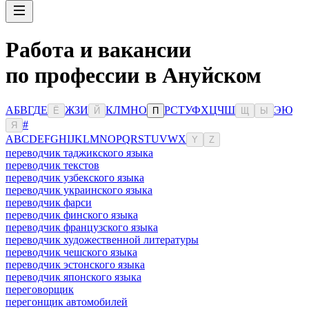
Работа и вакансии
по профессии в Ануйском
А
Б
В
Г
Д
Е
Ж
З
И
К
Л
М
Н
О
Р
С
Т
У
Ф
Х
Ц
Ч
Ш
Э
Ю
Ё
Й
П
Щ
Ы
#
Я
A
B
C
D
E
F
G
H
I
J
K
L
M
N
O
P
Q
R
S
T
U
V
W
X
Y
Z
переводчик таджикского языка
переводчик текстов
переводчик узбекского языка
переводчик украинского языка
переводчик фарси
переводчик финского языка
переводчик французского языка
переводчик художественной литературы
переводчик чешского языка
переводчик эстонского языка
переводчик японского языка
переговорщик
перегонщик автомобилей