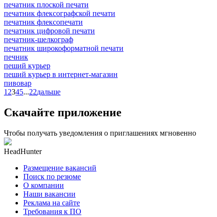
печатник плоской печати
печатник флексографской печати
печатник флексопечати
печатник цифровой печати
печатник-шелкограф
печатник широкоформатной печати
печник
пеший курьер
пеший курьер в интернет-магазин
пивовар
1
2
3
4
5
...
22
дальше
Скачайте приложение
Чтобы получать уведомления о приглашениях мгновенно
HeadHunter
Размещение вакансий
Поиск по резюме
О компании
Наши вакансии
Реклама на сайте
Требования к ПО