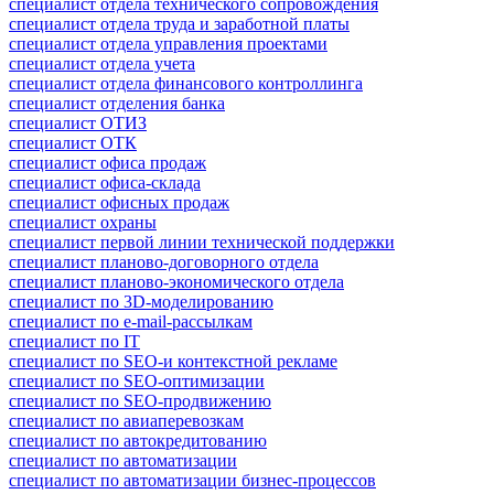
специалист отдела технического сопровождения
специалист отдела труда и заработной платы
специалист отдела управления проектами
специалист отдела учета
специалист отдела финансового контроллинга
специалист отделения банка
специалист ОТИЗ
специалист ОТК
специалист офиса продаж
специалист офиса-склада
специалист офисных продаж
специалист охраны
специалист первой линии технической поддержки
специалист планово-договорного отдела
специалист планово-экономического отдела
специалист по 3D-моделированию
специалист по e-mail-рассылкам
специалист по IT
специалист по SEO-и контекстной рекламе
специалист по SEO-оптимизации
специалист по SEO-продвижению
специалист по авиаперевозкам
специалист по автокредитованию
специалист по автоматизации
специалист по автоматизации бизнес-процессов