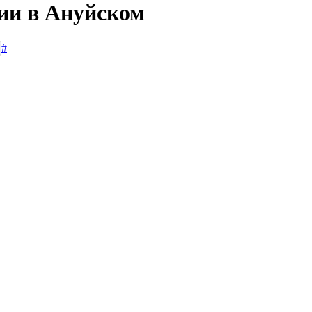
сии в Ануйском
#