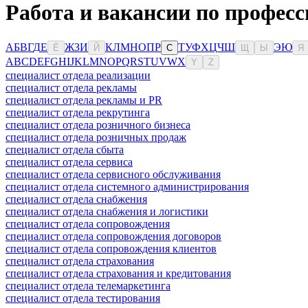
Работа и вакансии по профес
А
Б
В
Г
Д
Е
Ж
З
И
К
Л
М
Н
О
П
Р
Т
У
Ф
Х
Ц
Ч
Ш
Э
Ю
Ё
Й
С
Щ
Ы
Я
A
B
C
D
E
F
G
H
I
J
K
L
M
N
O
P
Q
R
S
T
U
V
W
X
Y
Z
специалист отдела реализации
специалист отдела рекламы
специалист отдела рекламы и PR
специалист отдела рекрутинга
специалист отдела розничного бизнеса
специалист отдела розничных продаж
специалист отдела сбыта
специалист отдела сервиса
специалист отдела сервисного обслуживания
специалист отдела системного администрирования
специалист отдела снабжения
специалист отдела снабжения и логистики
специалист отдела сопровождения
специалист отдела сопровождения договоров
специалист отдела сопровождения клиентов
специалист отдела страхования
специалист отдела страхования и кредитования
специалист отдела телемаркетинга
специалист отдела тестирования