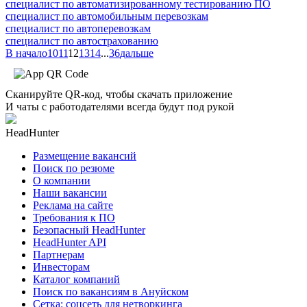
специалист по автоматизированному тестированию ПО
специалист по автомобильным перевозкам
специалист по автоперевозкам
специалист по автострахованию
В начало
10
11
12
13
14
...
36
дальше
Сканируйте QR-код, чтобы скачать приложение
И чаты с работодателями всегда будут под рукой
HeadHunter
Размещение вакансий
Поиск по резюме
О компании
Наши вакансии
Реклама на сайте
Требования к ПО
Безопасный HeadHunter
HeadHunter API
Партнерам
Инвесторам
Каталог компаний
Поиск по вакансиям в Ануйском
Сетка: соцсеть для нетворкинга