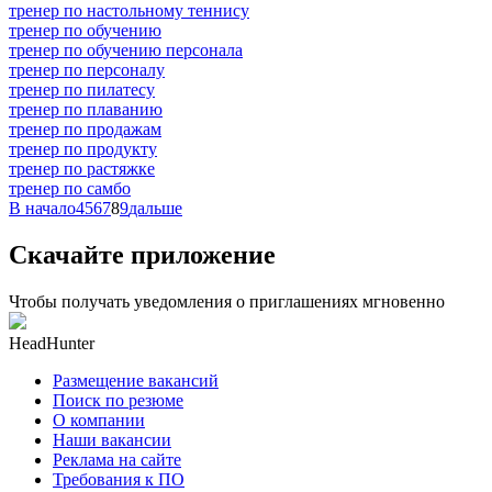
тренер по настольному теннису
тренер по обучению
тренер по обучению персонала
тренер по персоналу
тренер по пилатесу
тренер по плаванию
тренер по продажам
тренер по продукту
тренер по растяжке
тренер по самбо
В начало
4
5
6
7
8
9
дальше
Скачайте приложение
Чтобы получать уведомления о приглашениях мгновенно
HeadHunter
Размещение вакансий
Поиск по резюме
О компании
Наши вакансии
Реклама на сайте
Требования к ПО