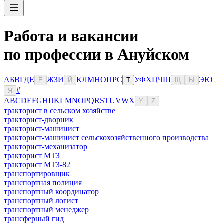
Работа и вакансии
по профессии в Ануйском
А
Б
В
Г
Д
Е
Ж
З
И
К
Л
М
Н
О
П
Р
С
У
Ф
Х
Ц
Ч
Ш
Э
Ю
Ё
Й
Т
Щ
Ы
#
Я
A
B
C
D
E
F
G
H
I
J
K
L
M
N
O
P
Q
R
S
T
U
V
W
X
Y
Z
тракторист в сельском хозяйстве
тракторист-дворник
тракторист-машинист
тракторист-машинист сельскохозяйственного производства
тракторист-механизатор
тракторист МТЗ
тракторист МТЗ-82
транспортировщик
транспортная полиция
транспортный координатор
транспортный логист
транспортный менеджер
трансферный гид