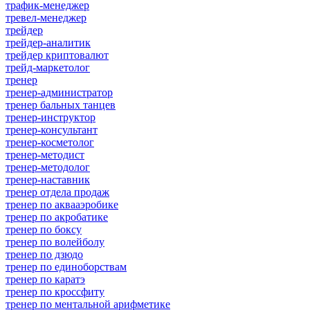
трафик-менеджер
тревел-менеджер
трейдер
трейдер-аналитик
трейдер криптовалют
трейд-маркетолог
тренер
тренер-администратор
тренер бальных танцев
тренер-инструктор
тренер-консультант
тренер-косметолог
тренер-методист
тренер-методолог
тренер-наставник
тренер отдела продаж
тренер по аквааэробике
тренер по акробатике
тренер по боксу
тренер по волейболу
тренер по дзюдо
тренер по единоборствам
тренер по каратэ
тренер по кроссфиту
тренер по ментальной арифметике